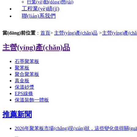
行業(yè)動(dòng)態(tài)
工程業(yè)績(jī)
聯(lián)系我們
當(dāng)前位置
：
首頁
>
主營(yíng)產(chǎn)品
>
主營(yíng)產(ch
主營(yíng)產(chǎn)品
石墨聚苯板
聚苯板
聚合聚苯板
真金板
保溫砂漿
EPS線條
保溫裝飾一體板
推薦新聞
2026年聚苯板市場(chǎng)現(xiàn)狀，這些變化值得關(guā