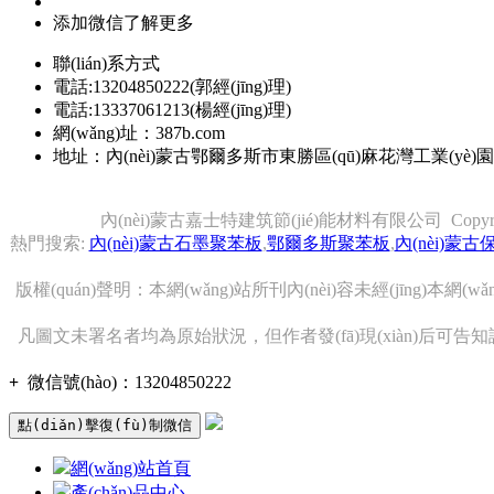
添加微信了解更多
聯(lián)系方式
電話:13204850222(郭經(jīng)理)
電話:13337061213(楊經(jīng)理)
網(wǎng)址：387b.com
地址：內(nèi)蒙古鄂爾多斯市東勝區(qū)麻花灣工業(yè)園區
內(nèi)蒙古嘉士特建筑節(jié)能材料有限公司 Copyri
熱門搜索:
內(nèi)蒙古石墨聚苯板
,
鄂爾多斯聚苯板
,
內(nèi)蒙
版權(quán)聲明：本網(wǎng)站所刊內(nèi)容未經(jīng)本網(
凡圖文未署名者均為原始狀況，但作者發(fā)現(xiàn)后可告知認(rèn)
+
微信號(hào)：
13204850222
點(diǎn)擊復(fù)制微信
網(wǎng)站首頁
產(chǎn)品中心