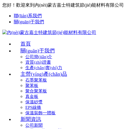
您好！歡迎來到內(nèi)蒙古嘉士特建筑節(jié)能材料有限公司
聯(lián)系我們
關(guān)于我們
首頁
關(guān)于我們
公司簡(jiǎn)介
資質(zhì)證書
生產(chǎn)實(shí)力
主營(yíng)產(chǎn)品
石墨聚苯板
聚苯板
聚合聚苯板
真金板
保溫砂漿
EPS線條
保溫裝飾一體板
新聞資訊
公司新聞