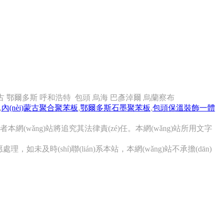
: 內(nèi)蒙古 鄂爾多斯 呼和浩特 包頭 烏海 巴彥淖爾 烏蘭察布
,
內(nèi)蒙古聚合聚苯板
,
鄂爾多斯石墨聚苯板
,
包頭保溫裝飾一體
，違者本網(wǎng)站將追究其法律責(zé)任。本網(wǎng)站所用文字
理，如未及時(shí)聯(lián)系本站，本網(wǎng)站不承擔(dān)