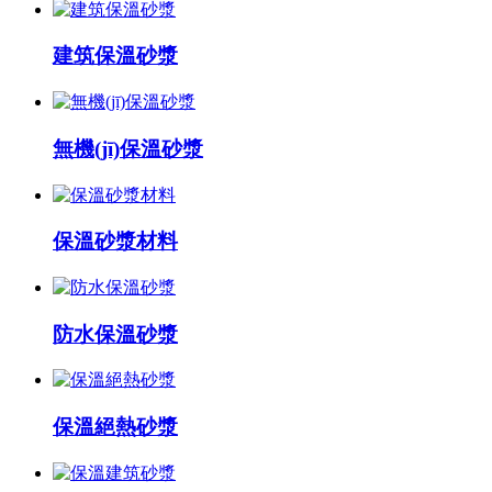
建筑保溫砂漿
無機(jī)保溫砂漿
保溫砂漿材料
防水保溫砂漿
保溫絕熱砂漿