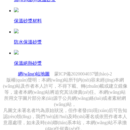
保溫砂漿材料
防水保溫砂漿
保溫絕熱砂漿
網(wǎng)站地圖
蒙ICP備2020004037號(hào)-2
版權(quán)聲明：本網(wǎng)站所刊內(nèi)容未經(jīng)本網
(wǎng)站及作者本人許可，不得下載、轉(zhuǎn)載或建立鏡像
等，違者本網(wǎng)站將追究其法律責(zé)任。本網(wǎng)站
所用文字圖片部分來(lái)源于公共網(wǎng)絡(luò)或者素材網
(wǎng)站，
凡圖文未署名者均為原始狀況，但作者發(fā)現(xiàn)后可告知
認(rèn)領(lǐng)，我們?nèi)詴?huì)及時(shí)署名或依照作者本人
意愿處理，如未及時(shí)聯(lián)系本站，本網(wǎng)站不承擔
(dān)任何責(zé)任。