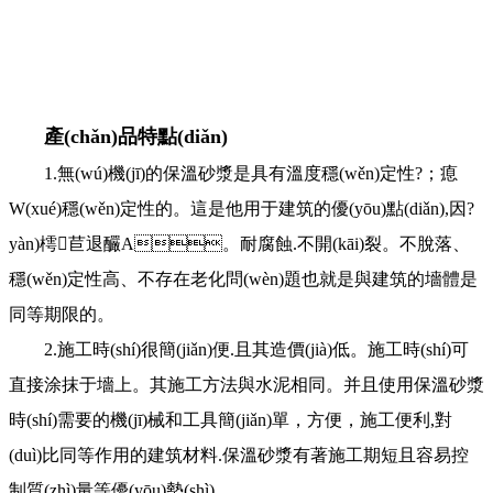
產(chǎn)品特點(diǎn)
1.無(wú)機(jī)的
保溫砂漿
是具有溫度穩(wěn)定性?；瘜
W(xué)穩(wěn)定性的。這是他用于建筑的優(yōu)點(diǎn),因?
yàn)樗苣退釅A。耐腐蝕.不開(kāi)裂。不脫落、
穩(wěn)定性高、不存在老化問(wèn)題也就是與建筑的墻體是
同等期限的。
2.施工時(shí)很簡(jiǎn)便.且其造價(jià)低。施工時(shí)可
直接涂抹于墻上。其施工方法與水泥相同。并且使用保溫砂漿
時(shí)需要的機(jī)械和工具簡(jiǎn)單，方便，施工便利,對
(duì)比同等作用的建筑材料.保溫砂漿有著施工期短且容易控
制質(zhì)量等優(yōu)勢(shì)。