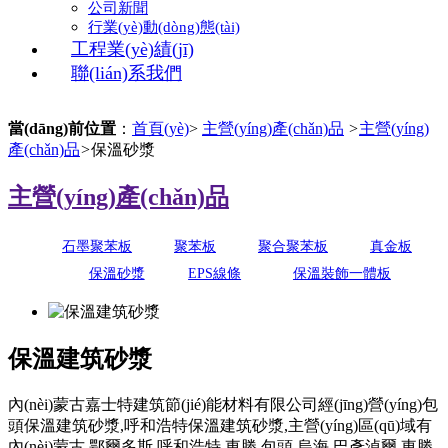
公司新聞
行業(yè)動(dòng)態(tài)
工程業(yè)績(jī)
聯(lián)系我們
當(dāng)前位置
：
首頁(yè)
>
主營(yíng)產(chǎn)品
>
主營(yíng)
產(chǎn)品
>
保溫砂漿
主營(yíng)產(chǎn)品
石墨聚苯板
聚苯板
聚合聚苯板
真金板
保溫砂漿
EPS線條
保溫裝飾一體板
保溫建筑砂漿
內(nèi)蒙古嘉士特建筑節(jié)能材料有限公司經(jīng)營(yíng)包
頭保溫建筑砂漿,呼和浩特保溫建筑砂漿,主營(yíng)區(qū)域有
內(nèi)蒙古,鄂爾多斯,呼和浩特,東勝,包頭,烏海,巴彥淖爾,東勝