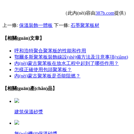
（此內(nèi)容由
387b.com
提供）
上一條:
保溫裝飾一體板
下一條:
石墨聚苯板材
【相關(guān)文章】
呼和浩特聚合聚苯板的性能和作用
鄂爾多斯聚苯板裝飾線設(shè)備方法及注意事項(xiàng)
內(nèi)蒙古聚苯板在放水工程中起到了哪些作用？
怎樣正確使用包頭聚苯板？
內(nèi)蒙古聚苯板是否能阻燃？
【相關(guān)產(chǎn)品】
建筑保溫砂漿
無(wú)機(jī)保溫砂漿