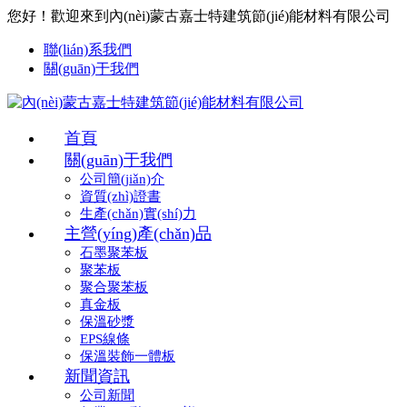
您好！歡迎來到內(nèi)蒙古嘉士特建筑節(jié)能材料有限公司
聯(lián)系我們
關(guān)于我們
首頁
關(guān)于我們
公司簡(jiǎn)介
資質(zhì)證書
生產(chǎn)實(shí)力
主營(yíng)產(chǎn)品
石墨聚苯板
聚苯板
聚合聚苯板
真金板
保溫砂漿
EPS線條
保溫裝飾一體板
新聞資訊
公司新聞